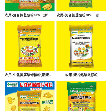
农用-复合氨基酸粉40%（新螯合一母粉)
农用-复合氨基酸粉30%（新促跟壮秧型）
农用-生化黄腐酸钾糖粉(新聚汁多糖型)
农用-聚谷氨酸微颗粒