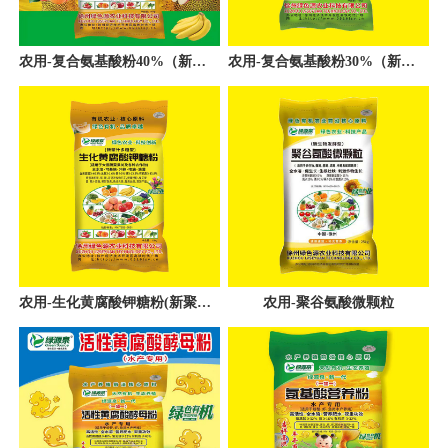
农用-复合氨基酸粉40%（新螯合一母粉)
农用-复合氨基酸粉30%（新促跟壮秧型）
农用-生化黄腐酸钾糖粉(新聚汁多糖型)
农用-聚谷氨酸微颗粒