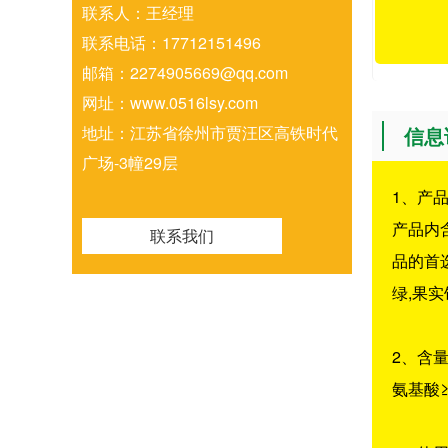
联系人：王经理
联系电话：17712151496
邮箱：2274905669@qq.com
网址：www.0516lsy.com
地址：江苏省徐州市贾汪区高铁时代
信息
广场-3幢29层
1、产
产品内
联系我们
品的首
绿,果
2、含
氨基酸≥3