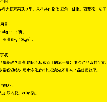
用范围
各种大棚蔬菜及水果、果树类作物(如豆角、辣椒、西蓝花、茄子
法用量
:10kg-20kg/亩。
、滴灌:5kg-10kg/亩。
事项:
本产品氨基酸含量高,易吸湿,应放置于阴凉干燥处,剩余产品密封存放
如遇少量吸湿结块,用水溶化后冲施或滴灌,不影响产品使用效果。
与规格:
,加厚内膜。20kg/袋。