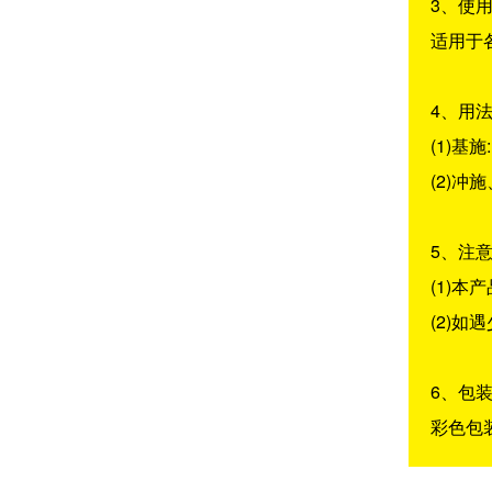
3、使
适用于
4、用
(1)基施
(2)冲施
5、注意
(1)
(2)
6、包装
彩色包装