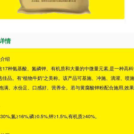
详情
品介绍
含17种氨基酸、氮磷钾、有机质和大量的中微量元素,是一种高
选佳品。有“植物牛奶”之美称。该产品可基施、冲施、滴灌、喷施,
实饱满、水份足、口感好、营养全。若与黄腐酸钾粉配合施用,效
量
0%,氮≥16%,磷≥0.5%,钾≥1.5%,有机质≥40%。