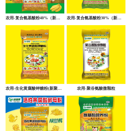
农用-复合氨基酸粉40%（新螯合一母粉)
农用-复合氨基酸粉30%（新促跟壮秧型）
农用-生化黄腐酸钾糖粉(新聚汁多糖型)
农用-聚谷氨酸微颗粒